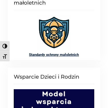
małoletnich
TOGGLE HIGH CONTRAST
Standardy ochrony małoletnich
TOGGLE FONT SIZE
Wsparcie Dzieci i Rodzin