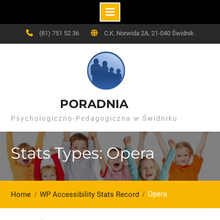
Skip
(81) 751 52 36
C.K. Norwida 2A, 21-040 Świdnik
to
content
PORADNIA
Psychologiczno-Pedagogiczna w Świdniku
Stats Types: Opera
Opera
Home
WP Accessibility Stats Record